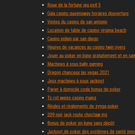
Roue de la fortune jeu ps4 5
Gala casino queensway horaires douverture
Visites du casino de san antonio
Location de table de casino virginia beach
Casino indien par san diego
Heures de vacances au casino twin rivers
Jouer au poker en ligne gratuitement et en sa
Machines à sous bally gaming
Dragon chanceux las vegas 2021
Jeux machines à sous jackpot
Parier à domicile code bonus de poker
Tc rot weiss casino mainz
Règles et règlements de zynga poker
209 noir jack route choctaw ms
Bonus de poker en ligne sans dépôt
Jackpot de poker des systèmes de santé inno