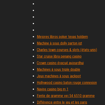
Mejores libros poker texas holdem
Machine à sous dolly parton igt
Charles town courses & slots (états-unis)
Star cruise libra penang casino
Crown casino évacué aujourdhui
Machines à sous triple double
Jeux machines à sous jackpot
Hollywood casino baton rouge connexion
Navire casino big m 1
Fente de gramme vej 54 6510 gramme
Différence entre le jeu et les paris