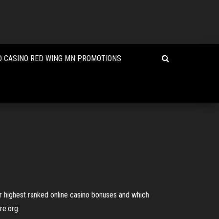
D CASINO RED WING MN PROMOTIONS
ur highest ranked online casino bonuses and which
re.org.