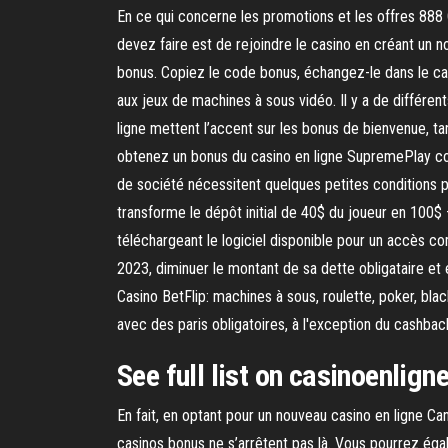
En ce qui concerne les promotions et les offres 888 
devez faire est de rejoindre le casino en créant un 
bonus. Copiez le code bonus, échangez-le dans le cas
aux jeux de machines à sous vidéo. Il y a de différen
ligne mettent l’accent sur les bonus de bienvenue, t
obtenez un bonus du casino en ligne SupremePlay co
de société nécessitent quelques petites conditions p
transforme le dépôt initial de 40$ du joueur en 100$ 
téléchargeant le logiciel disponible pour un accès com
2023, diminuer le montant de sa dette obligataire et 
Casino BetFlip: machines à sous, roulette, poker, bla
avec des paris obligatoires, à l'exception du cashba
See full list on casinoenlig
En fait, en optant pour un nouveau casino en ligne C
casinos bonus ne s’arrêtent pas là. Vous pourrez éga