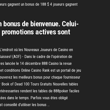
ueurs gagnent un bonus de 188 $ 4 joueurs gagnent
n bonus de bienvenue. Celui-
s promotions actives sont
endroit où les Nouveaux Joueurs de Casino en
isses! (AOF) - Dans le cadre de l'opération de
ires lancée le 14 décembre 888 Casino la revue
 conditions Online Casino Rank est un portail de jeu
trouverez les meilleurs bonus pour chaque fournisseur
 Book of Dead 100 Tours Gratuits Nouvelles tables
intéressantes rendent les tables de 888poker faciles
itées dans le temps. Parfois vous êtes obligé
t conseillé d’utiliser les bonus …