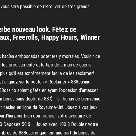
 vous sera possible de retrouver de très grands
perbe nouveau look. Fêtez ce
aux, Freerolls, Happy Hours, Winner
es hacían emboscadas potentes y mortales. Vouloir ce
batarles precisamente este tipo de armas de guerra.
plus qu’il est extrêmement facile de les réclamer!
 et cliquez sur le bouton « Réclamer » 888casino
 888casino soient gâtés en ayant l’occasion d’amasser
un bonus sans dépôt de 88 $ + un bonus de bienvenue
eur casino en ligne du Royaume-Uni. Jouez à vos jeux
jourd’hui pour bien commencer votre aventure de
0 $ Déposez 50 $ – Jouez avec 100 $ Doublez votre
membres de 888casino gagnent une part du bonus de