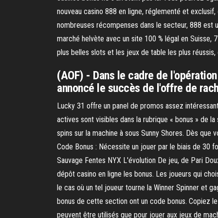
nouveau casino 888 en ligne, réglementé et exclusif,
nombreuses récompenses dans le secteur, 888 est un
marché helvète avec un site 100 % légal en Suisse, 
plus belles slots et les jeux de table les plus réussi
(AOF) - Dans le cadre de l'opératio
annoncé le succès de l'offre de rac
Lucky 31 offre un panel de promos assez intéressant
actives sont visibles dans la rubrique « bonus » de l
spins sur la machine à sous Sunny Shores. Dès que vo
Code Bonus : Nécessite un jouer par le biais de 30 
Sauvage Fentes NYX L'évolution De jeu, de Pari Doux
dépôt casino en ligne les bonus. Les joueurs qui cho
le cas où un tel joueur tourne la Winner Spinner et gag
bonus de cette section ont un code bonus. Copiez le
peuvent être utilisés que pour jouer aux jeux de ma