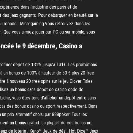
xpérience dans l'industrie des paris et de
 des jeux gagnants. Pour débarquer en beauté sur le
d au monde : Microgaming.Vous retrouvez donc les
ion. Que vous aimiez jouer sur PC ou sur mobile, vous
noncée le 9 décembre, Casino a
 premier dépôt de 131% jusqu’à 131€. Les promotions
it à un bonus de 100% à hauteur de 50 € plus 20 free
e à nouveau 20 free spins sur le jeu Clover Tales.
tilisez un bonus sans dépôt de casino code de
igne, vous êtes tenu d'afficher un dépôt entre sans
t pas des bonus casino ou sport respectivement. Dans
 un prix alternatif choisi par 888poker. Tous les
ment un bonus gratuit. La plupart de ces bonus ne
Jeux de loterie : Keno™ Jeux de dés : Hot Dice™ Jeux