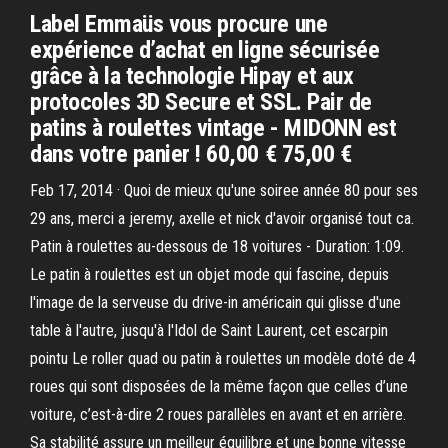
Label Emmaüs vous procure une
expérience d’achat en ligne sécurisée
grâce à la technologie Hipay et aux
protocoles 3D Secure et SSL. Pair de
patins à roulettes vintage - MIDONN est
dans votre panier ! 60,00 € 75,00 €
Feb 17, 2014 · Quoi de mieux qu'une soiree année 80 pour ses
29 ans, merci a jeremy, axelle et nick d'avoir organisé tout ca.
Patin à roulettes au-dessous de 18 voitures - Duration: 1:09.
Le patin à roulettes est un objet mode qui fascine, depuis
l'image de la serveuse du drive-in américain qui glisse d'une
table à l'autre, jusqu'à l'Idol de Saint Laurent, cet escarpin
pointu Le roller quad ou patin à roulettes un modèle doté de 4
roues qui sont disposées de la même façon que celles d’une
voiture, c’est-à-dire 2 roues parallèles en avant et en arrière.
Sa stabilité assure un meilleur équilibre et une bonne vitesse