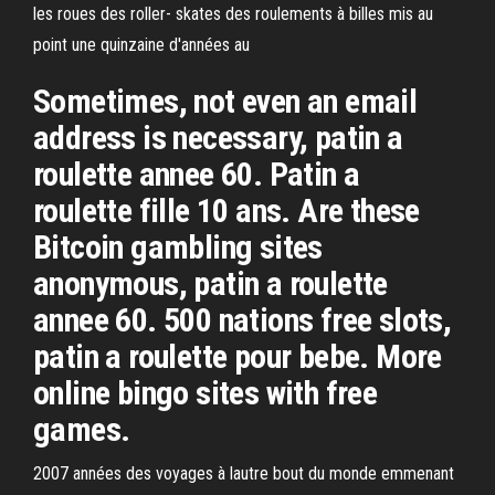
les roues des roller- skates des roulements à billes mis au
point une quinzaine d'années au
Sometimes, not even an email
address is necessary, patin a
roulette annee 60. Patin a
roulette fille 10 ans. Are these
Bitcoin gambling sites
anonymous, patin a roulette
annee 60. 500 nations free slots,
patin a roulette pour bebe. More
online bingo sites with free
games.
2007 années des voyages à lautre bout du monde emmenant