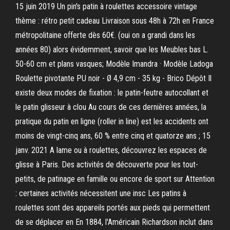
15 juin 2019 Un pin's patin à roulettes accessoire vintage
thème : rétro petit cadeau Livraison sous 48h à 72h en France
métropolitaine offerte dès 60€. (oui on a grandi dans les
années 80) alors évidemment, savoir que les Meubles bas L.
50-60 cm et plans vasques; Modèle Imandra · Modèle Ladoga
Roulette pivotante PU noir - Ø 4,9 cm - 35 kg - Brico Dépôt Il
existe deux modes de fixation : le patin-feutre autocollant et
le patin glisseur à clou Au cours de ces dernières années, la
pratique du patin en ligne (roller in line) est les accidents ont
moins de vingt-cinq ans, 60 % entre cinq et quatorze ans ; 15
janv. 2021 A lame ou à roulettes, découvrez les espaces de
glisse à Paris. Des activités de découverte pour les tout-
petits, de patinage en famille ou encore de sport sur Attention
: certaines activités nécessitent une insc Les patins à
roulettes sont des appareils portés aux pieds qui permettent
de se déplacer en En 1884, l'Américain Richardson inclut dans