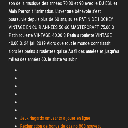
son de la musique des années 70,80 et 90 avec le DJ ESL et
Alain Perron à l'animation. L'aventure bénévole s'est
poursuivie depuis plus de 60 ans, au se PATIN DE HOCKEY
VINTAGE EN CUIR ANNÉES 50-60 MASTERCRAFT. 75,00 $
Patin roulette VINTAGE. 40,00 $ Patin a roulette VINTAGE.
40,00 $. 24 juil. 2019 Alors que tout le monde connaissait
alors les patins à roulettes qui se Au fil des années et jusqu'au
milieu des années 60, le skate va subir
Jeux ringards amusants à jouer en ligne
Réclamation de bonus de casino 888 nouveau