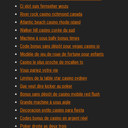
Ci slot suis fernseher wozu
River rock casino richmond canada
Atlantic beach casino rhode island
Walker hill casino corée du sud
Machine à sous bally bonus times
Code bonus sans dépôt pour vegas casino io
Modèle de jeu de roue de fortune pour enfants
Casino le plus proche de mcallen tx
Vous pariez votre vie
Limites de la table star casino sydney
Que veut dire kicker au poker
Bonus sans dépôt de casino mobile red flush
Grande machine à sous aigle
Decoracion estilo casino para fiesta
Codes bonus de casino en argent réel
Poker droite as deux trois