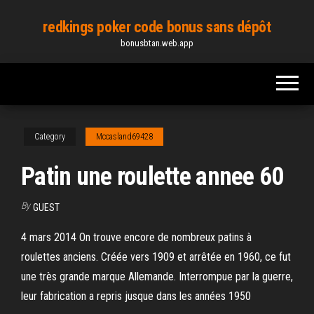
Skip
redkings poker code bonus sans dépôt
to
bonusbtan.web.app
the
content
Category
Mccasland69428
Patin une roulette annee 60
By
GUEST
4 mars 2014 On trouve encore de nombreux patins à
roulettes anciens. Créée vers 1909 et arrêtée en 1960, ce fut
une très grande marque Allemande. Interrompue par la guerre,
leur fabrication a repris jusque dans les années 1950