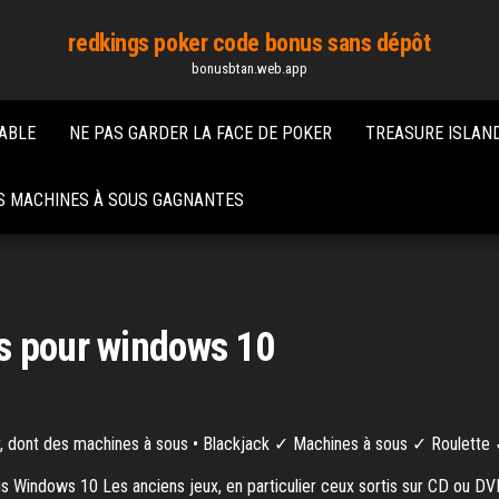
redkings poker code bonus sans dépôt
bonusbtan.web.app
TABLE
NE PAS GARDER LA FACE DE POKER
TREASURE ISLAN
S MACHINES À SOUS GAGNANTES
s pour windows 10
fr, dont des machines à sous • Blackjack ✓ Machines à sous ✓ Roulet
 Windows 10 Les anciens jeux, en particulier ceux sortis sur CD ou DV