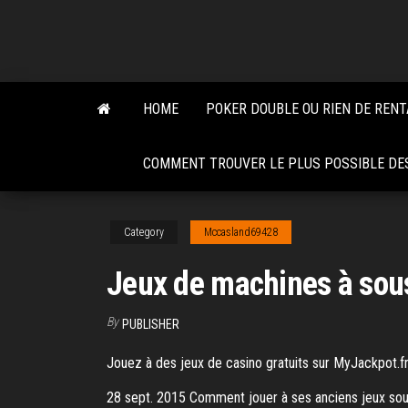
Skip
to
the
content
HOME
POKER DOUBLE OU RIEN DE REN
COMMENT TROUVER LE PLUS POSSIBLE DE
Category
Mccasland69428
Jeux de machines à sou
By
PUBLISHER
Jouez à des jeux de casino gratuits sur MyJackpot.
28 sept. 2015 Comment jouer à ses anciens jeux sous