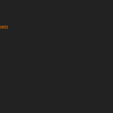
vants
Proudly powered by
WordPress
|
Theme:
Envo Magazine