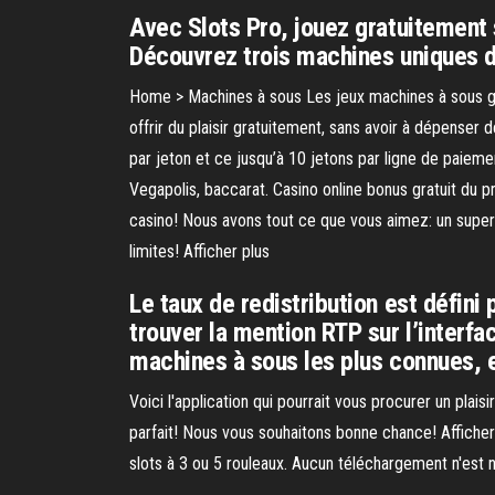
Avec Slots Pro, jouez gratuitement 
Découvrez trois machines uniques d
Home > Machines à sous Les jeux machines à sous gra
offrir du plaisir gratuitement, sans avoir à dépenser
par jeton et ce jusqu’à 10 jetons par ligne de paieme
Vegapolis, baccarat. Casino online bonus gratuit du 
casino! Nous avons tout ce que vous aimez: un superb
limites! Afficher plus
Le taux de redistribution est défini 
trouver la mention RTP sur l’interf
machines à sous les plus connues, en
Voici l'application qui pourrait vous procurer un pla
parfait! Nous vous souhaitons bonne chance! Afficher
slots à 3 ou 5 rouleaux. Aucun téléchargement n'est né