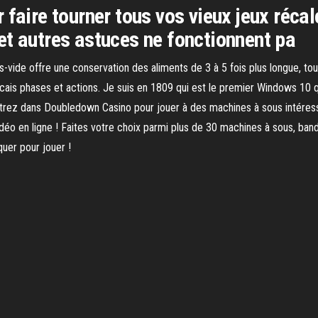
 faire tourner tous vos vieux jeux réca
et autres astuces ne fonctionnent pa
s-vide offre une conservation des aliments de 3 à 5 fois plus longue, t
ais phases et actions. Je suis en 1809 qui est le premier Windows 10 que j
 Entrez dans Doubledown Casino pour jouer à des machines à sous intéres
déo en ligne ! Faites votre choix parmi plus de 30 machines à sous, band
quer pour jouer !