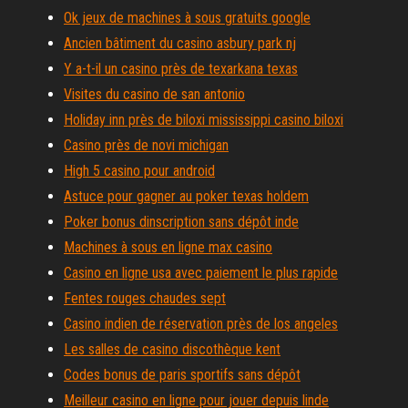
Ok jeux de machines à sous gratuits google
Ancien bâtiment du casino asbury park nj
Y a-t-il un casino près de texarkana texas
Visites du casino de san antonio
Holiday inn près de biloxi mississippi casino biloxi
Casino près de novi michigan
High 5 casino pour android
Astuce pour gagner au poker texas holdem
Poker bonus dinscription sans dépôt inde
Machines à sous en ligne max casino
Casino en ligne usa avec paiement le plus rapide
Fentes rouges chaudes sept
Casino indien de réservation près de los angeles
Les salles de casino discothèque kent
Codes bonus de paris sportifs sans dépôt
Meilleur casino en ligne pour jouer depuis linde