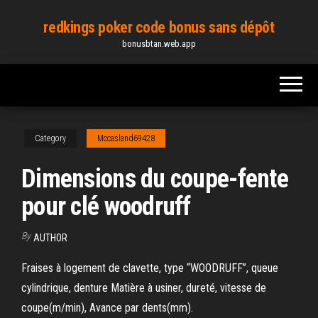
Skip
redkings poker code bonus sans dépôt
to
bonusbtan.web.app
the
content
Category
Mccasland69428
Dimensions du coupe-fente
pour clé woodruff
By
AUTHOR
Fraises à logement de clavette, type “WOODRUFF”, queue
cylindrique, denture Matière à usiner, dureté, vitesse de
coupe(m/min), Avance par dents(mm).