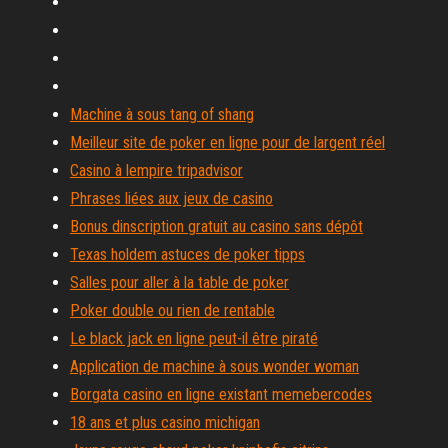
Machine à sous tang of shang
Meilleur site de poker en ligne pour de largent réel
Casino à lempire tripadvisor
Phrases liées aux jeux de casino
Bonus dinscription gratuit au casino sans dépôt
Texas holdem astuces de poker tipps
Salles pour aller à la table de poker
Poker double ou rien de rentable
Le black jack en ligne peut-il être piraté
Application de machine à sous wonder woman
Borgata casino en ligne existant memebercodes
18 ans et plus casino michigan