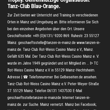
Tanz-Club Blau-Orange.
Zur Zeit bieten wir Unterricht und Training in verschiedenen
Orten in Mainz und Umgebung an. Bitte informieren Sie Sich
bei den einzelnen Angeboten über den Ort. Unsere
Geschäftsstelle: +49 (0)6131/ 9200 869. Ruhestr. 23 55127
Mainz. geschaeftsstelle@tanzen-in-mainz.de www.tanzen-in-
mainz.de. Tanz-Club Rot-Weiss Casino Mainz e.V., Mainz.
Gefällt 635 Mal. Der Tanz-Club Rot-Weiss Casino Mainz e. V.
wurde im Jahre 1949 gegründet und ist Mitglied im … ᐅ TC
Rot-Weiss Casino Mainz e.V. in 55129 Mainz-Hechtsheim.
Adresse | ☎ Telefonnummer Bei Gelbeseiten.de ansehen.
Tanz-Club Rot-Weiss Casino Mainz e.V. Peter-Weyer-Straße
37. 55129 Mainz. Telefon 06131 1437530 E-Mail
geschaeftsstelletanzen-in-mainzde Internet tanzen-in-
mainz.de. zur Suche. Mainz vernetzt. Mainz bei Facebook;