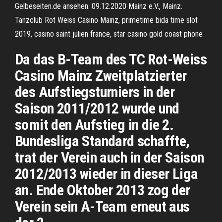
Gelbeseiten.de ansehen. 09.12.2020 Mainz e.V., Mainz.
Tanzclub Rot Weiss Casino Mainz, primetime bida time slot
2019, casino saint julien france, star casino gold coast phone
Da das B-Team des TC Rot-Weiss
Casino Mainz Zweitplatzierter
des Aufstiegsturniers in der
Saison 2011/2012 wurde und
somit den Aufstieg in die 2.
Bundesliga Standard schaffte,
trat der Verein auch in der Saison
2012/2013 wieder in dieser Liga
an. Ende Oktober 2013 zog der
Verein sein A-Team erneut aus