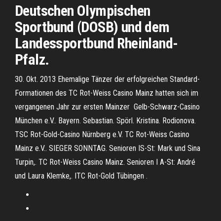
Deutschen Olympischen
Sportbund (DOSB) und dem
Landessportbund Rheinland-
Pfalz.
30. Okt. 2013 Ehemalige Tänzer der erfolgreichen Standard-
Formationen des TC Rot-Weiss Casino Mainz hatten sich im
vergangenen Jahr zur ersten Mainzer Gelb-Schwarz-Casino
München e.V.. Bayern. Sebastian. Spörl. Kristina. Rodionova.
TSC Rot-Gold-Casino Nürnberg e.V. TC Rot-Weiss Casino
Mainz e.V.. SIEGER SONNTAG. Senioren IS-St: Mark und Sina
Turpin,. TC Rot-Weiss Casino Mainz. Senioren I A-St: André
und Laura Klemke,. ITC Rot-Gold Tübingen .