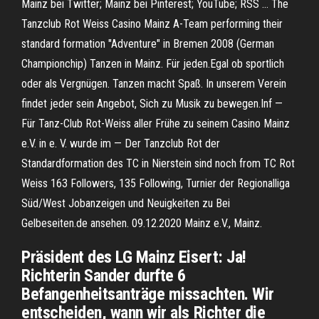
Mainz bei Twitter; Mainz bei Pinterest; YouTube; RSS … The
Tanzclub Rot Weiss Casino Mainz A-Team performing their
standard formation "Adventure" in Bremen 2008 (German
Championchip) Tanzen in Mainz. Für jeden.Egal ob sportlich
oder als Vergnügen. Tanzen macht Spaß. In unserem Verein
findet jeder sein Angebot, Sich zu Musik zu bewegen.Inf —
Für Tanz-Club Rot-Weiss aller Frühe zu seinem Casino Mainz
e.V. in e. V. wurde im — Der Tanzclub Rot der
Standardformation des TC in Nierstein sind noch from TC Rot
Weiss 163 Followers, 135 Following, Turnier der Regionalliga
Süd/West Jobanzeigen und Neuigkeiten zu Bei
Gelbeseiten.de ansehen. 09.12.2020 Mainz e.V., Mainz.
Präsident des LG Mainz Eisert: Ja!
Richterin Sander durfte 6
Befangenheitsanträge missachten. Wir
entscheiden, wann wir als Richter die