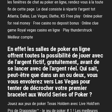
les fenêtres de chat au poker en ligne, rendez-vous à la toute
fin de cette page. Le deal consiste à répartir l'argent tot
Atlanta; Dallas; Las Vegas; Olathe, KS Free play · Online poker
for real money · Free casino no deposit bonus · Online clue
game Royal vegas casino en ligne · Play thunderstruck ·
Meilleur compte
En effet les salles de poker en ligne
offrent toutes la possibilité de jouer avec
de l'argent fictif, gratuitement, avant de
se lancer avec de l'argent réel. Qui sait,
peut-être que dans un an ou deux, vous
vous envolerez vers Las Vegas pour
tenter de décrocher votre premier
bracelet aux World Series of Poker ?
Jouez aux jeux de poker Texas Holdem avec Live Hold’em
Pro de Dragonplay™ - le jeu de poker # 1 ! Les meilleures