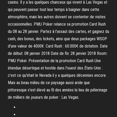
casino. Il y a les quelques chanceux qui vivent à Las Vegas et
qui peuvent passer tout leur temps à baigner dans cette
atmosphère, mais les autres doivent se contenter de visites
occasionnelles. PMU Poker relance sa promotion Card Rush
du 08 au 28 janvier. Partez à l'assaut des cartes, et gagnez du
cash, des bonus, des tickets, ainsi que deux packages WSOP
d'une valeur de 4000€. Card Rush : 60.000€ de dotation. Date
de début: 08 janvier 2018 Date de fin: 28 janvier 2018 Room:
PMU Poker. Présentation de la promotion Card Rush Une
étendue désertique et hostile dans l'ouest des États-Unis :
c'est ce qu'était le Nevada il y a quelques décennies encore.
Mais au beau milieu de ce paysage aussi aride que
pittoresque s'est élevé au fil des années le lieu de pélerinage
de milliers de joueurs de poker : Las Vegas.