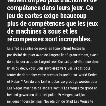
compétence dans leurs jeux. Ce
jeu de cartes exige beaucoup
plus de compétences que les jeux
de machines à sous et les
récompenses sont incroyables.
En effet les salles de poker en ligne offrent toutes la
possibilité de jouer avec de l'argent fictif, gratuitement, avant
de se lancer avec de l'argent réel. Qui sait, peut-être que dans
un an ou deux, vous vous envolerez vers Las Vegas pour
tenter de décrocher votre premier bracelet aux World Series
of Poker ? Aan de ene kant is poker zo groot geworden door
Las Vegas maar aan de andere kant is Las Vegas zo groot en
bekend geworden door het poker. Er vliegen jaarlijks
miljoenen toeristen naar Nevada om de Stad Las Vegas te