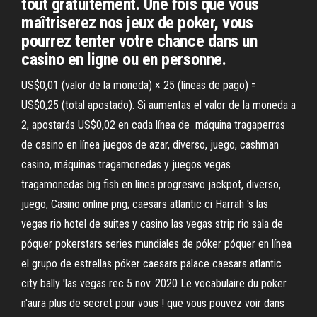
tout gratuitement. Une fois que vous
maîtriserez nos jeux de poker, vous
pourrez tenter votre chance dans un
casino en ligne ou en personne.
US$0,01 (valor de la moneda) × 25 (líneas de pago) =
US$0,25 (total apostado). Si aumentas el valor de la moneda a
2, apostarás US$0,02 en cada línea de máquina tragaperras
de casino en línea juegos de azar, diverso, juego, cashman
casino, máquinas tragamonedas y juegos vegas
tragamonedas big fish en línea progresivo jackpot, diverso,
juego, Casino online png; caesars atlantic ci Harrah 's las
vegas rio hotel de suites y casino las vegas strip rio sala de
póquer pokerstars series mundiales de póker póquer en línea
el grupo de estrellas póker caesars palace caesars atlantic
city bally 'las vegas rec 5 nov. 2020 Le vocabulaire du poker
n'aura plus de secret pour vous ! que vous pouvez voir dans