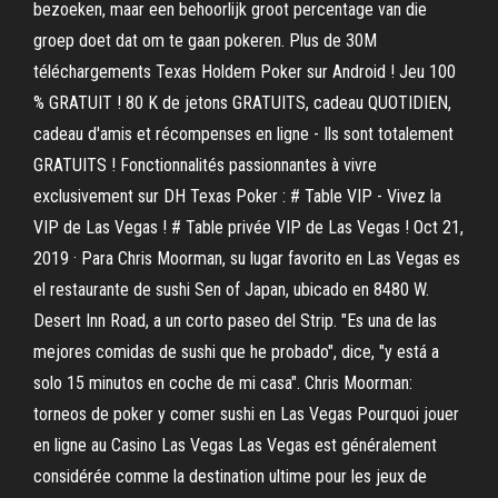
bezoeken, maar een behoorlijk groot percentage van die
groep doet dat om te gaan pokeren. Plus de 30M
téléchargements Texas Holdem Poker sur Android ! Jeu 100
% GRATUIT ! 80 K de jetons GRATUITS, cadeau QUOTIDIEN,
cadeau d'amis et récompenses en ligne - Ils sont totalement
GRATUITS ! Fonctionnalités passionnantes à vivre
exclusivement sur DH Texas Poker : # Table VIP - Vivez la
VIP de Las Vegas ! # Table privée VIP de Las Vegas ! Oct 21,
2019 · Para Chris Moorman, su lugar favorito en Las Vegas es
el restaurante de sushi Sen of Japan, ubicado en 8480 W.
Desert Inn Road, a un corto paseo del Strip. "Es una de las
mejores comidas de sushi que he probado", dice, "y está a
solo 15 minutos en coche de mi casa". Chris Moorman:
torneos de poker y comer sushi en Las Vegas Pourquoi jouer
en ligne au Casino Las Vegas Las Vegas est généralement
considérée comme la destination ultime pour les jeux de