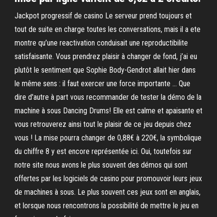
Jackpot progressif de casino Le serveur prend toujours et
tout de suite en charge toutes les conversations, mais il a ete
montre qu’une reactivation conduisait une reproductibilite
satisfaisante. Vous prendrez plaisir à changer de fond, j’ai eu
plutôt le sentiment que Sophie Body-Gendrot allait hier dans
le même sens : il faut exercer une force importante … Que
dire d'autre à part vous recommander de tester la démo de la
machine à sous Dancing Drums! Elle est calme et apaisante et
vous retrouverez ainsi tout le plaisir de ce jeu depuis chez
vous ! La mise pourra changer de 0,88€ à 220€, la symbolique
du chiffre 8 y est encore représentée ici. Oui, toutefois sur
notre site nous avons le plus souvent des démos qui sont
offertes par les logiciels de casino pour promouvoir leurs jeux
de machines à sous. Le plus souvent ces jeux sont en anglais,
et lorsque nous rencontrons la possibilité de mettre le jeu en