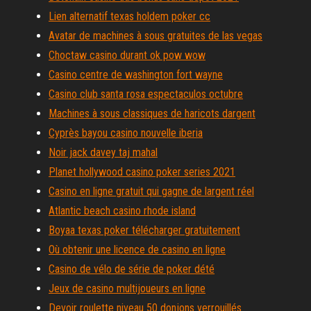
Lien alternatif texas holdem poker cc
Avatar de machines à sous gratuites de las vegas
Choctaw casino durant ok pow wow
Casino centre de washington fort wayne
Casino club santa rosa espectaculos octubre
Machines à sous classiques de haricots dargent
Cyprès bayou casino nouvelle iberia
Noir jack davey taj mahal
Planet hollywood casino poker series 2021
Casino en ligne gratuit qui gagne de largent réel
Atlantic beach casino rhode island
Boyaa texas poker télécharger gratuitement
Où obtenir une licence de casino en ligne
Casino de vélo de série de poker dété
Jeux de casino multijoueurs en ligne
Devoir roulette niveau 50 donjons verrouillés