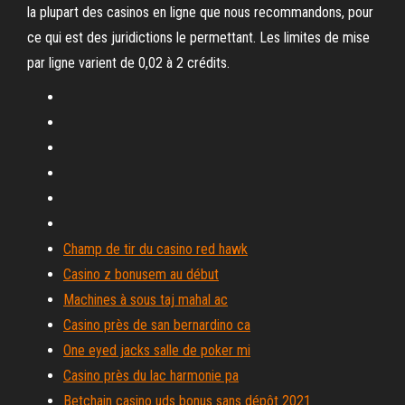
la plupart des casinos en ligne que nous recommandons, pour
ce qui est des juridictions le permettant. Les limites de mise
par ligne varient de 0,02 à 2 crédits.
Champ de tir du casino red hawk
Casino z bonusem au début
Machines à sous taj mahal ac
Casino près de san bernardino ca
One eyed jacks salle de poker mi
Casino près du lac harmonie pa
Betchain casino uds bonus sans dépôt 2021