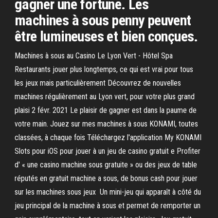
gagner une fortune. Les
machines à sous penny peuvent
être lumineuses et bien conçues.
Machines à sous au Casino Le Lyon Vert - Hôtel Spa
Restaurants jouer plus longtemps, ce qui est vrai pour tous
les jeux mais particulièrement Découvrez de nouvelles
machines régulièrement au Lyon vert, pour votre plus grand
plaisi 2 févr. 2021 Le plaisir de gagner est dans la paume de
votre main. Jouez sur mes machines à sous KONAMI, toutes
classées, à chaque fois Téléchargez l'application My KONAMI
Slots pour iOS pour jouer à un jeu de casino gratuit e Profiter
d' « une casino machine sous gratuite » ou des jeux de table
réputés en gratuit machine a sous, de bonus cash pour jouer
sur les machines sous jeux Un mini-jeu qui apparaît à côté du
jeu principal de la machine à sous et permet de remporter un