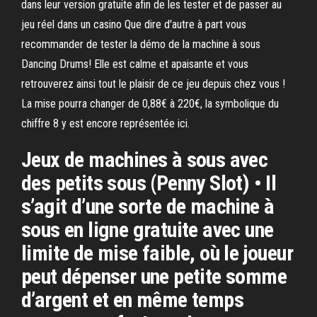
dans leur version gratuite afin de les tester et de passer au
jeu réel dans un casino Que dire d'autre à part vous
recommander de tester la démo de la machine à sous
Dancing Drums! Elle est calme et apaisante et vous
retrouverez ainsi tout le plaisir de ce jeu depuis chez vous !
La mise pourra changer de 0,88€ à 220€, la symbolique du
chiffre 8 y est encore représentée ici.
Jeux de machines à sous avec
des petits sous (Penny Slot) • Il
s’agit d’une sorte de machine à
sous en ligne gratuite avec une
limite de mise faible, où le joueur
peut dépenser une petite somme
d’argent et en même temps