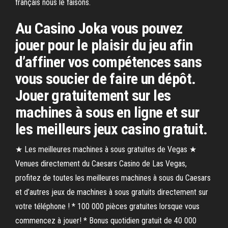
français nous le faisons.
Au Casino Joka vous pouvez
jouer pour le plaisir du jeu afin
d’affiner vos compétences sans
vous soucier de faire un dépôt.
Jouer gratuitement sur les
machines à sous en ligne et sur
les meilleurs jeux casino gratuit.
★ Les meilleures machines à sous gratuites de Vegas ★
Venues directement du Caesars Casino de Las Vegas,
profitez de toutes les meilleures machines à sous du Caesars
et d’autres jeux de machines à sous gratuits directement sur
votre téléphone ! * 100 000 pièces gratuites lorsque vous
commencez à jouer! * Bonus quotidien gratuit de 40 000