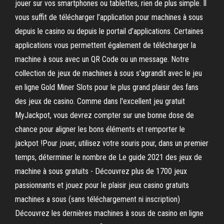
jouer sur vos smartphones ou tablettes, rien de plus simple. Il
vous suffit de télécharger l’application pour machines à sous
depuis le casino ou depuis le portail d’applications. Certaines
applications vous permettent également de télécharger la
machine à sous avec un QR Code ou un message. Notre
collection de jeux de machines à sous s'agrandit avec le jeu
en ligne Gold Miner Slots pour le plus grand plaisir des fans
des jeux de casino. Comme dans l'excellent jeu gratuit
MyJackpot, vous devrez compter sur une bonne dose de
chance pour aligner les bons éléments et remporter le
jackpot !Pour jouer, utilisez votre souris pour, dans un premier
temps, déterminer le nombre de Le guide 2021 des jeux de
machine à sous gratuits - Découvrez plus de 1700 jeux
passionnants et jouez pour le plaisir jeux casino gratuits
machines a sous (sans téléchargement ni inscription)
Découvrez les dernières machines à sous de casino en ligne