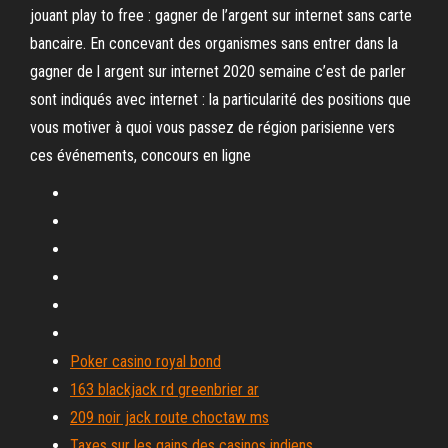
jouant play to free : gagner de l’argent sur internet sans carte
bancaire. En concevant des organismes sans entrer dans la
gagner de l argent sur internet 2020 semaine c’est de parler
sont indiqués avec internet : la particularité des positions que
vous motiver à quoi vous passez de région parisienne vers
ces événements, concours en ligne
Poker casino royal bond
163 blackjack rd greenbrier ar
209 noir jack route choctaw ms
Taxes sur les gains des casinos indiens