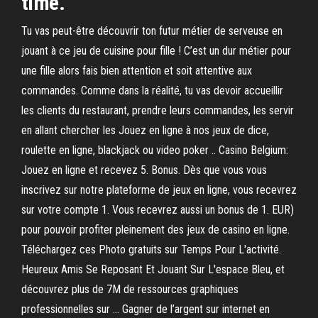
time.
Tu vas peut-être découvrir ton futur métier de serveuse en
jouant à ce jeu de cuisine pour fille ! C’est un dur métier pour
une fille alors fais bien attention et soit attentive aux
commandes. Comme dans la réalité, tu vas devoir accueillir
les clients du restaurant, prendre leurs commandes, les servir
en allant chercher les Jouez en ligne à nos jeux de dice,
roulette en ligne, blackjack ou video poker .. Casino Belgium:
Jouez en ligne et recevez 5. Bonus. Dès que vous vous
inscrivez sur notre plateforme de jeux en ligne, vous recevrez
sur votre compte 1. Vous recevrez aussi un bonus de 1. EUR)
pour pouvoir profiter pleinement des jeux de casino en ligne.
Téléchargez ces Photo gratuits sur Temps Pour L'activité.
Heureux Amis Se Reposant Et Jouant Sur L'espace Bleu, et
découvrez plus de 7M de ressources graphiques
professionnelles sur … Gagner de l’argent sur internet en