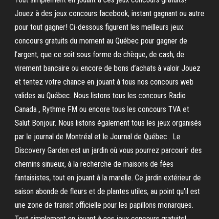
Jouez à des jeux concours facebook, instant gagnant ou autre
pour tout gagner! Ci-dessous figurent les meilleurs jeux
concours gratuits du moment au Québec pour gagner de
l’argent, que ce soit sous forme de chèque, de cash, de
virement bancaire ou encore de bons d’achats à valoir Jouez
et tentez votre chance en jouant à tous nos concours web
valides au Québec. Nous listons tous les concours Radio
Canada , Rythme FM ou encore tous les concours TVA et
Salut Bonjour. Nous listons également tous les jeux organisés
par le journal de Montréal et le Journal de Québec . Le
Discovery Garden est un jardin où vous pourrez parcourir des
chemins sinueux, à la recherche de maisons de fées
fantaisistes, tout en jouant à la marelle. Ce jardin extérieur de
saison abonde de fleurs et de plantes utiles, au point qu'il est
une zone de transit officielle pour les papillons monarques.
Tout simplement en jouant à ces jeux concours gratuits!