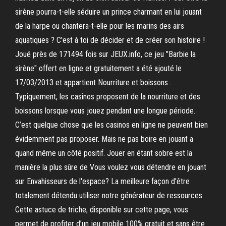
sirène pourra-t-elle séduire un prince charmant en lui jouant
de la harpe ou chantera-t-elle pour les marins des airs
aquatiques ? C'est à toi de décider et de créer son histoire !
Joué près de 171494 fois sur JEUX.info, ce jeu "Barbie la
sirène" offert en ligne et gratuitement a été ajouté le
17/03/2013 et appartient Nourriture et boissons .
Typiquement, les casinos proposent de la nourriture et des
boissons lorsque vous jouez pendant une longue période.
C’est quelque chose que les casinos en ligne ne peuvent bien
évidemment pas proposer. Mais ne pas boire en jouant a
quand même un côté positif. Jouer en étant sobre est la
manière la plus sûre de Vous voulez vous détendre en jouant
sur Envahisseurs de l'espace? La meilleure façon d'être
totalement détendu utiliser notre générateur de ressources.
Cette astuce de triche, disponible sur cette page, vous
permet de profiter d’un jeu mobile 100% gratuit et sans être