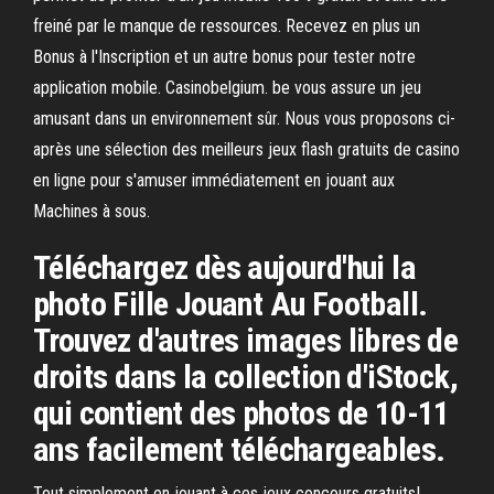
freiné par le manque de ressources. Recevez en plus un
Bonus à l'Inscription et un autre bonus pour tester notre
application mobile. Casinobelgium. be vous assure un jeu
amusant dans un environnement sûr. Nous vous proposons ci-
après une sélection des meilleurs jeux flash gratuits de casino
en ligne pour s'amuser immédiatement en jouant aux
Machines à sous.
Téléchargez dès aujourd'hui la
photo Fille Jouant Au Football.
Trouvez d'autres images libres de
droits dans la collection d'iStock,
qui contient des photos de 10-11
ans facilement téléchargeables.
Tout simplement en jouant à ces jeux concours gratuits!